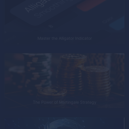
Master the Alligator Indicator
The Power of Martingale Strategy