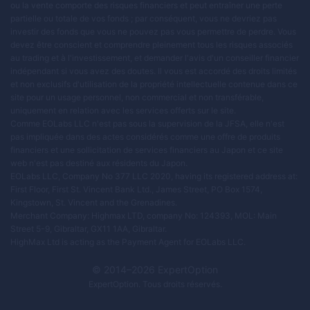
ou la vente comporte des risques financiers et peut entraîner une perte
partielle ou totale de vos fonds ; par conséquent, vous ne devriez pas
investir des fonds que vous ne pouvez pas vous permettre de perdre. Vous
devez être conscient et comprendre pleinement tous les risques associés
au trading et à l'investissement, et demander l'avis d'un conseiller financier
indépendant si vous avez des doutes. Il vous est accordé des droits limités
et non exclusifs d'utilisation de la propriété intellectuelle contenue dans ce
site pour un usage personnel, non commercial et non transférable,
uniquement en relation avec les services offerts sur le site.
Comme EOLabs LLC n'est pas sous la supervision de la JFSA, elle n'est
pas impliquée dans des actes considérés comme une offre de produits
financiers et une sollicitation de services financiers au Japon et ce site
web n'est pas destiné aux résidents du Japon.
EOLabs LLC, Company No 377 LLC 2020, having its registered address at:
First Floor, First St. Vincent Bank Ltd., James Street, PO Box 1574,
Kingstown, St. Vincent and the Grenadines.
Merchant Company: Highmax LTD, company No: 124393, MOL: Main
Street 5-9, Gibraltar, GX11 1AA, Gibraltar.
HighMax Ltd is acting as the Payment Agent for EOLabs LLC.
© 2014–
2026
ExpertOption
ExpertOption
. Tous droits réservés.